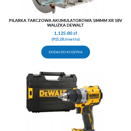
PILARKA TARCZOWA AKUMULATOROWA 184MM XR 18V
WALIZKA DEWALT
1,125.80
zł
(
915.28
zł
netto)
DODAJ DO KOSZYKA