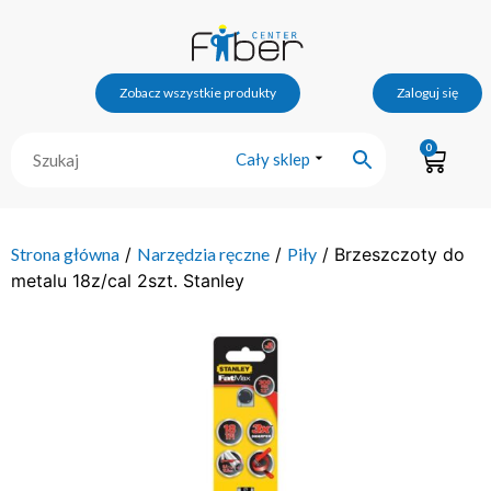
Zobacz wszystkie produkty
Zaloguj się
0
Cały sklep
Strona główna
/
Narzędzia ręczne
/
Piły
/ Brzeszczoty do
metalu 18z/cal 2szt. Stanley