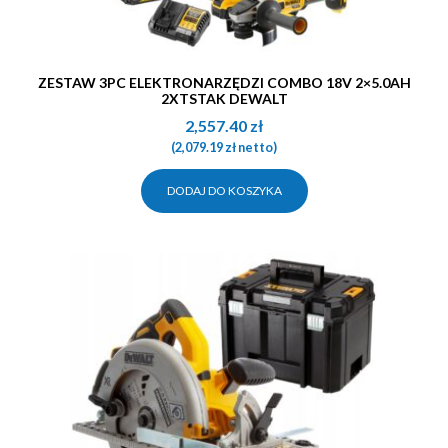
ZESTAW 3PC ELEKTRONARZĘDZI COMBO 18V 2×5.0AH
2XTSTAK DEWALT
2,557.40
zł
(
2,079.19
zł
netto)
DODAJ DO KOSZYKA