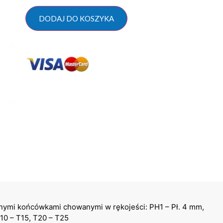
DODAJ DO KOSZYKA
nymi końcówkami chowanymi w rękojeści: PH1 – Pł. 4 mm,
10 – T15, T20 – T25