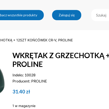
bacz wszystkie produkty
Zaloguj się
CHOTKĄ + 12SZT KOŃCÓWEK CR-V, PROLINE
WKRĘTAK Z GRZECHOTKĄ +
PROLINE
Indeks: 10028
Producent: PROLINE
31.40
zł
1 w magazynie