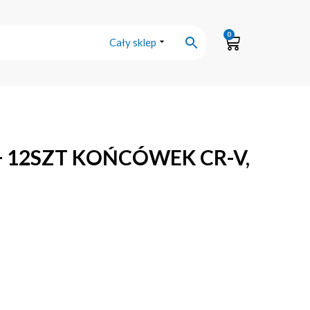
0
Cały sklep
 12SZT KOŃCÓWEK CR-V,