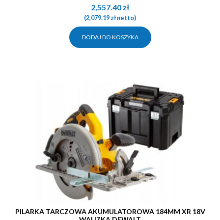
2,557.40
zł
(
2,079.19
zł
netto)
DODAJ DO KOSZYKA
PILARKA TARCZOWA AKUMULATOROWA 184MM XR 18V
WALIZKA DEWALT