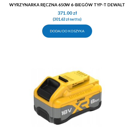
WYRZYNARKA RĘCZNA 650W 6-BIEGÓW TYP-T DEWALT
371.00
zł
(
301.63
zł
netto)
DODAJ DO KOSZYKA