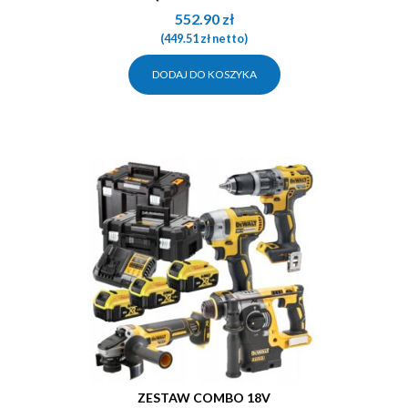
552.90
zł
(
449.51
zł
netto)
DODAJ DO KOSZYKA
ZESTAW COMBO 18V