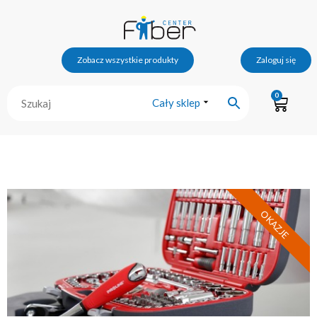
Zobacz wszystkie produkty
Zaloguj się
0
Cały sklep
OKAZJE