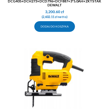
DCG405+DCH273+DCD796+DCF887+3*5.0AH+2XTSTAK
DEWALT
3,200.60
zł
(
2,602.11
zł
netto)
DODAJ DO KOSZYKA