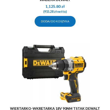
1,125.80
zł
(
915.28
zł
netto)
DODAJ DO KOSZYKA
WIERTARKO-WKRĘTARKA 18V 90NM TSTAK DEWALT