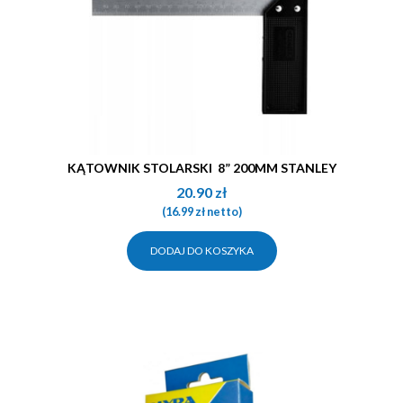
KĄTOWNIK STOLARSKI 8” 200MM STANLEY
20.90
zł
(
16.99
zł
netto)
DODAJ DO KOSZYKA