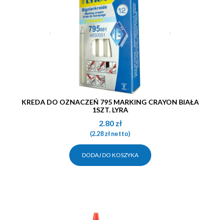
KREDA DO OZNACZEŃ 795 MARKING CRAYON BIAŁA
1SZT. LYRA
2.80
zł
(
2.28
zł
netto)
DODAJ DO KOSZYKA