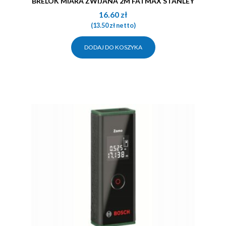
BRELOK MIARA ZWIJANA 2M FATMAX STANLEY
16.60
zł
(
13.50
zł
netto)
DODAJ DO KOSZYKA