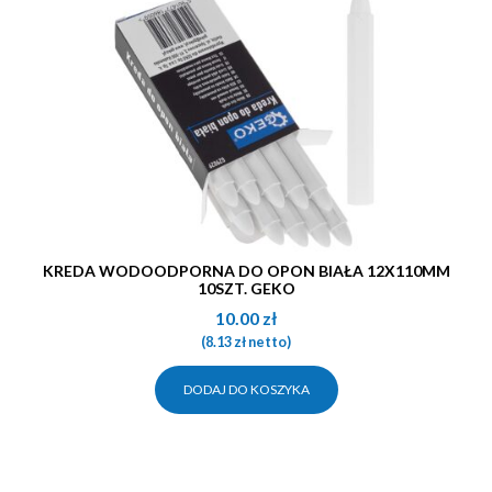
KREDA WODOODPORNA DO OPON BIAŁA 12X110MM
10SZT. GEKO
10.00
zł
(
8.13
zł
netto)
DODAJ DO KOSZYKA