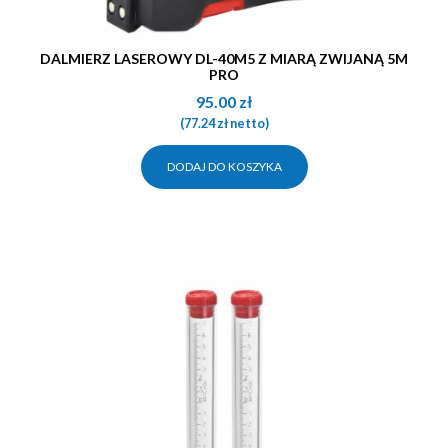
DALMIERZ LASEROWY DL-40M5 Z MIARĄ ZWIJANĄ 5M
PRO
95.00
zł
(
77.24
zł
netto)
DODAJ DO KOSZYKA