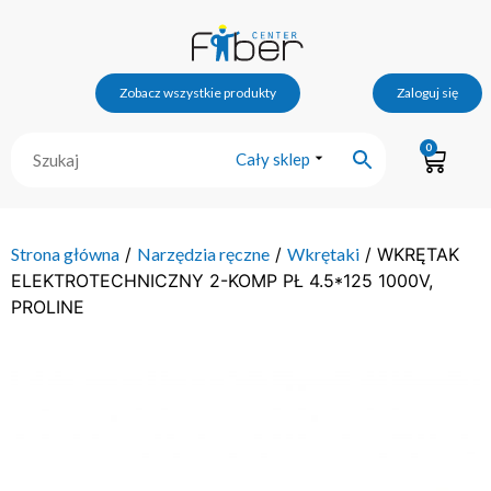
Zobacz wszystkie produkty
Zaloguj się
0
Cały sklep
Strona główna
/
Narzędzia ręczne
/
Wkrętaki
/ WKRĘTAK
ELEKTROTECHNICZNY 2-KOMP PŁ 4.5*125 1000V,
PROLINE