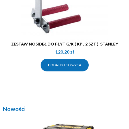
ZESTAW NOSIDEŁ DO PŁYT G/K ( KPL 2 SZT ), STANLEY
120.20
zł
DODAJ DO KOSZYKA
Nowości