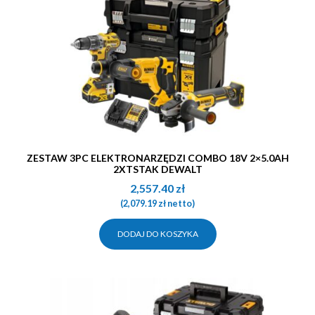
ZESTAW 3PC ELEKTRONARZĘDZI COMBO 18V 2×5.0AH
2XTSTAK DEWALT
2,557.40
zł
(
2,079.19
zł
netto)
DODAJ DO KOSZYKA