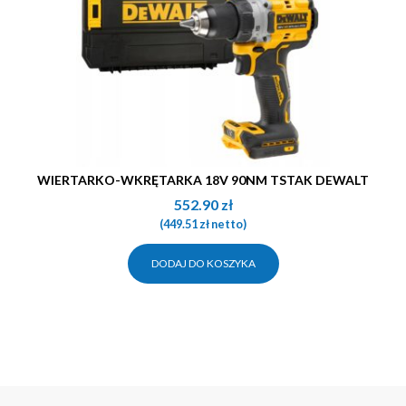
WIERTARKO-WKRĘTARKA 18V 90NM TSTAK DEWALT
552.90
zł
(
449.51
zł
netto)
DODAJ DO KOSZYKA