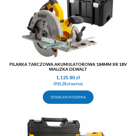
PILARKA TARCZOWA AKUMULATOROWA 184MM XR 18V
WALIZKA DEWALT
1,125.80
zł
(
915.28
zł
netto)
DODAJ DO KOSZYKA