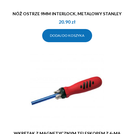
NÓŻ OSTRZE 9MM INTERLOCK, METALOWY STANLEY
20.90
zł
DODAJ DO KOSZYKA
WKRĘTAK Z MAGNETYCZNYM TELESKOPEM Z 6-MA