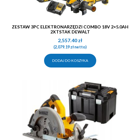
ZESTAW 3PC ELEKTRONARZĘDZI COMBO 18V 2×5.0AH
2XTSTAK DEWALT
2,557.40
zł
(
2,079.19
zł
netto)
DODAJ DO KOSZYKA