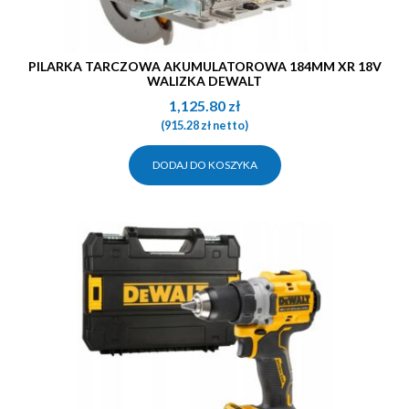
PILARKA TARCZOWA AKUMULATOROWA 184MM XR 18V
WALIZKA DEWALT
1,125.80
zł
(
915.28
zł
netto)
DODAJ DO KOSZYKA