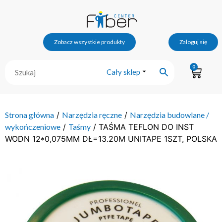
Zobacz wszystkie produkty
Zaloguj się
0
Cały sklep
Strona główna
/
Narzędzia ręczne
/
Narzędzia budowlane /
wykończeniowe
/
Taśmy
/ TAŚMA TEFLON DO INST
WODN 12*0,075MM DŁ=13.20M UNITAPE 1SZT, POLSKA