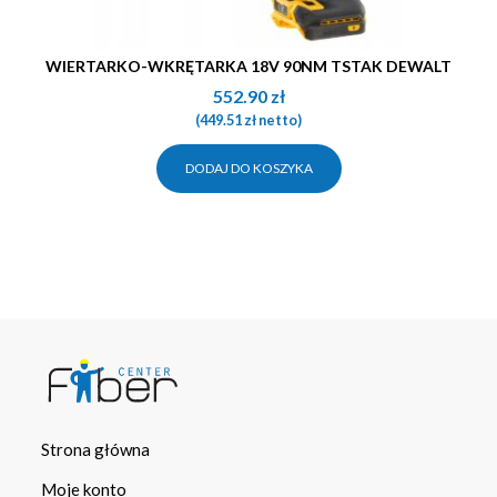
WIERTARKO-WKRĘTARKA 18V 90NM TSTAK DEWALT
552.90
zł
(
449.51
zł
netto)
DODAJ DO KOSZYKA
Strona główna
Moje konto