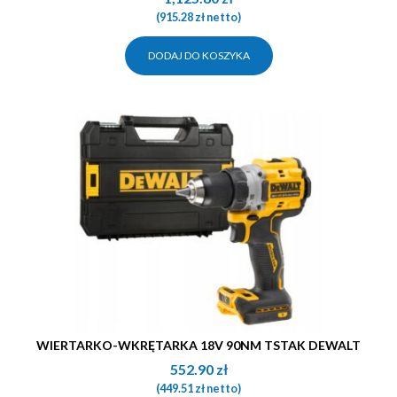
(
915.28
zł
netto)
DODAJ DO KOSZYKA
WIERTARKO-WKRĘTARKA 18V 90NM TSTAK DEWALT
552.90
zł
(
449.51
zł
netto)