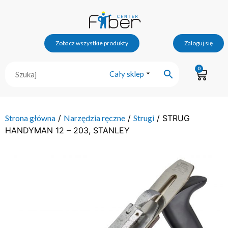
Zobacz wszystkie produkty
Zaloguj się
0
Cały sklep
Strona główna
/
Narzędzia ręczne
/
Strugi
/ STRUG
HANDYMAN 12 – 203, STANLEY