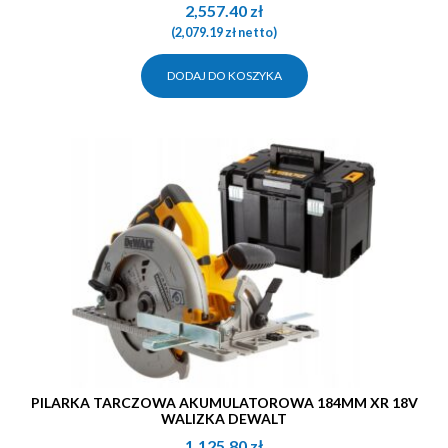
2,557.40
zł
(
2,079.19
zł
netto)
DODAJ DO KOSZYKA
PILARKA TARCZOWA AKUMULATOROWA 184MM XR 18V
WALIZKA DEWALT
1,125.80
zł