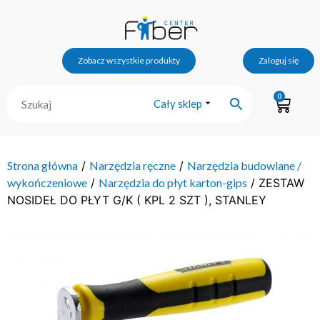
Zobacz wszystkie produkty
Zaloguj się
0
Cały sklep
Strona główna
/
Narzędzia ręczne
/
Narzędzia budowlane /
wykończeniowe
/
Narzędzia do płyt karton-gips
/ ZESTAW
NOSIDEŁ DO PŁYT G/K ( KPL 2 SZT ), STANLEY