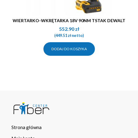
WIERTARKO-WKRĘTARKA 18V 90NM TSTAK DEWALT
552.90
zł
(
449.51
zł
netto)
DODAJ DO KOSZYKA
Strona główna