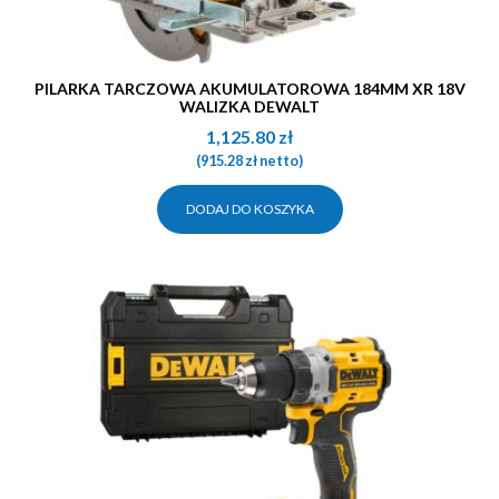
PILARKA TARCZOWA AKUMULATOROWA 184MM XR 18V
WALIZKA DEWALT
1,125.80
zł
(
915.28
zł
netto)
DODAJ DO KOSZYKA