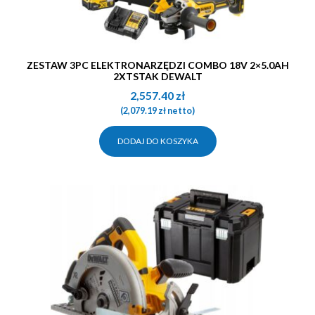
ZESTAW 3PC ELEKTRONARZĘDZI COMBO 18V 2×5.0AH
2XTSTAK DEWALT
2,557.40
zł
(
2,079.19
zł
netto)
DODAJ DO KOSZYKA