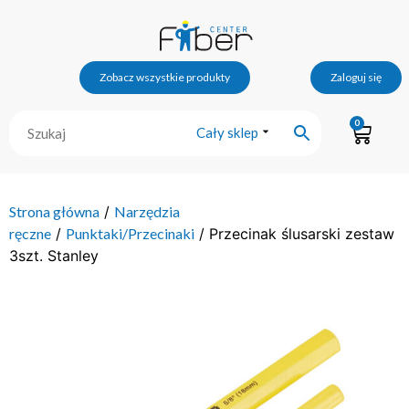
Zobacz wszystkie produkty
Zaloguj się
0
Cały sklep
Strona główna
/
Narzędzia
ręczne
/
Punktaki/Przecinaki
/ Przecinak ślusarski zestaw
3szt. Stanley