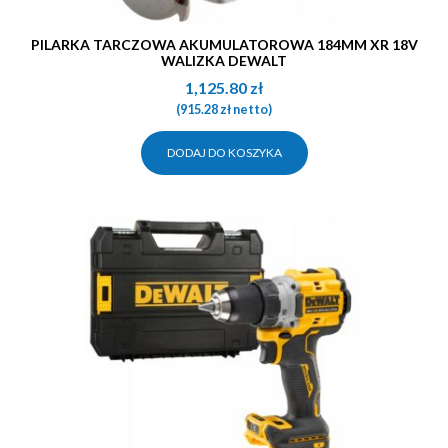
PILARKA TARCZOWA AKUMULATOROWA 184MM XR 18V
WALIZKA DEWALT
1,125.80
zł
(
915.28
zł
netto)
DODAJ DO KOSZYKA