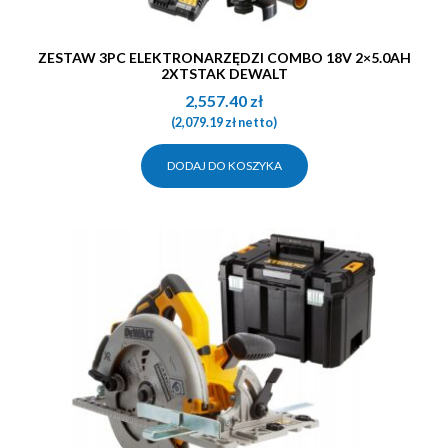
ZESTAW 3PC ELEKTRONARZĘDZI COMBO 18V 2×5.0AH
2XTSTAK DEWALT
2,557.40
zł
(
2,079.19
zł
netto)
DODAJ DO KOSZYKA