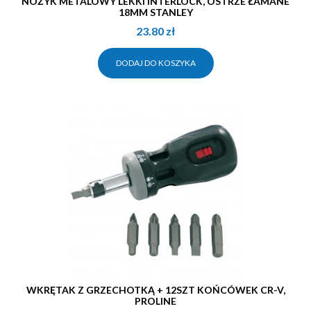
NOŻYK METALOWY LEKKI INTERLOCK, OSTRZE ŁAMANE
18MM STANLEY
23.80
zł
DODAJ DO KOSZYKA
WKRĘTAK Z GRZECHOTKĄ + 12SZT KOŃCÓWEK CR-V,
PROLINE