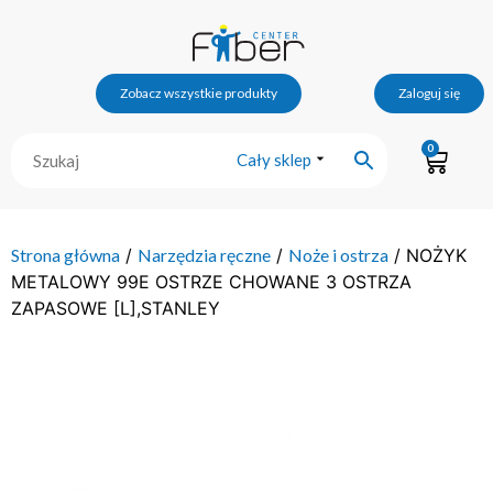
Zobacz wszystkie produkty
Zaloguj się
0
Cały sklep
Strona główna
/
Narzędzia ręczne
/
Noże i ostrza
/ NOŻYK
METALOWY 99E OSTRZE CHOWANE 3 OSTRZA
ZAPASOWE [L],STANLEY