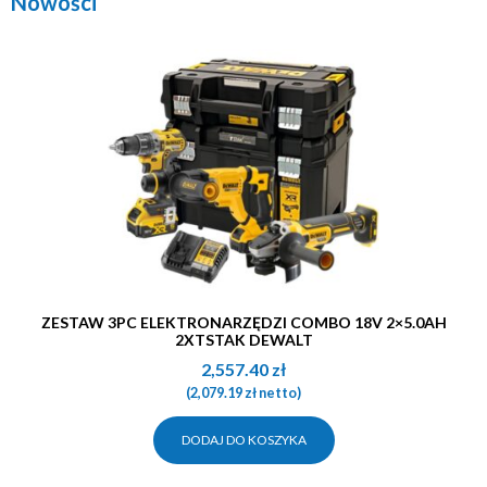
Nowości
ZESTAW 3PC ELEKTRONARZĘDZI COMBO 18V 2×5.0AH
2XTSTAK DEWALT
2,557.40
zł
(
2,079.19
zł
netto)
DODAJ DO KOSZYKA