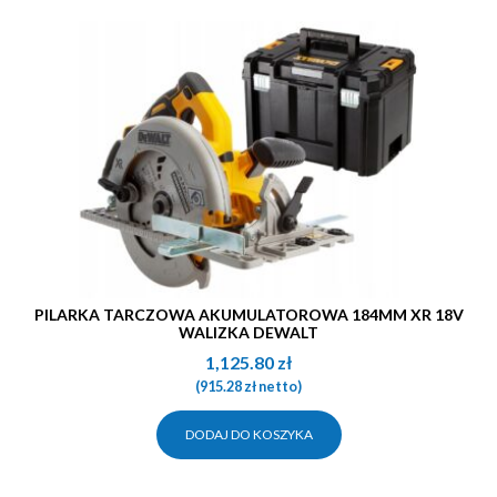
PILARKA TARCZOWA AKUMULATOROWA 184MM XR 18V
WALIZKA DEWALT
1,125.80
zł
(
915.28
zł
netto)
DODAJ DO KOSZYKA