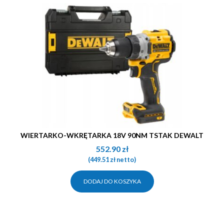
WIERTARKO-WKRĘTARKA 18V 90NM TSTAK DEWALT
552.90
zł
(
449.51
zł
netto)
DODAJ DO KOSZYKA