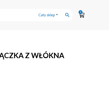
0
Cały sklep
RĄCZKA Z WŁÓKNA