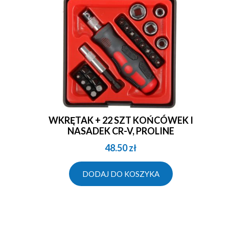
WKRĘTAK + 22 SZT KOŃCÓWEK I
NASADEK CR-V, PROLINE
48.50
zł
DODAJ DO KOSZYKA