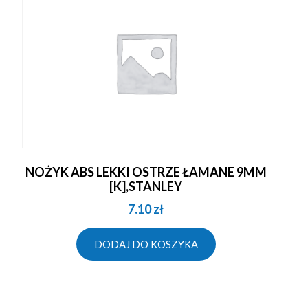
NOŻYK ABS LEKKI OSTRZE ŁAMANE 9MM
[K],STANLEY
7.10
zł
DODAJ DO KOSZYKA