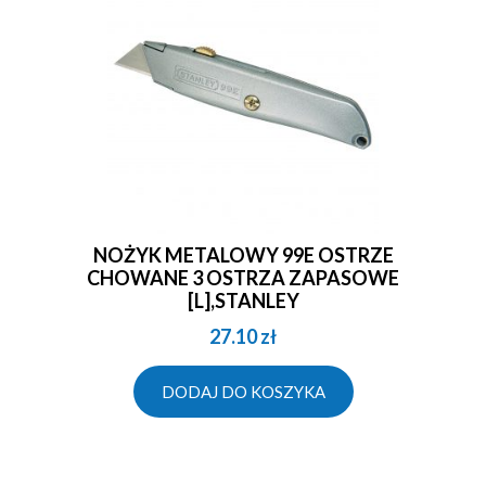
NOŻYK METALOWY 99E OSTRZE
CHOWANE 3 OSTRZA ZAPASOWE
[L],STANLEY
27.10
zł
DODAJ DO KOSZYKA