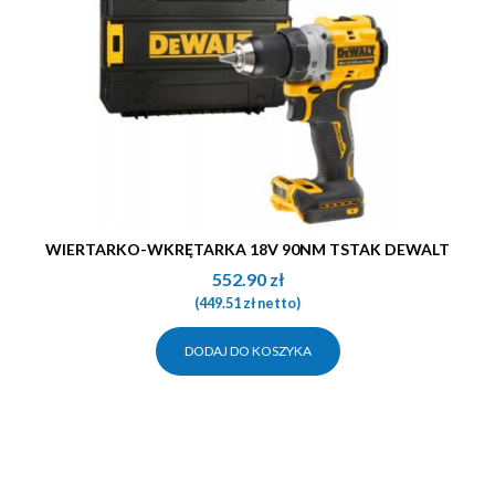
WIERTARKO-WKRĘTARKA 18V 90NM TSTAK DEWALT
552.90
zł
(
449.51
zł
netto)
DODAJ DO KOSZYKA