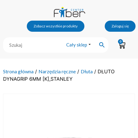
Zobacz wszystkie produkty
Zaloguj się
0
Cały sklep
Strona główna
/
Narzędzia ręczne
/
Dłuta
/ DŁUTO
DYNAGRIP 6MM [K],STANLEY