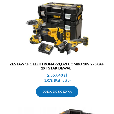
ZESTAW 3PC ELEKTRONARZĘDZI COMBO 18V 2×5.0AH
2XTSTAK DEWALT
2,557.40
zł
(
2,079.19
zł
netto)
DODAJ DO KOSZYKA