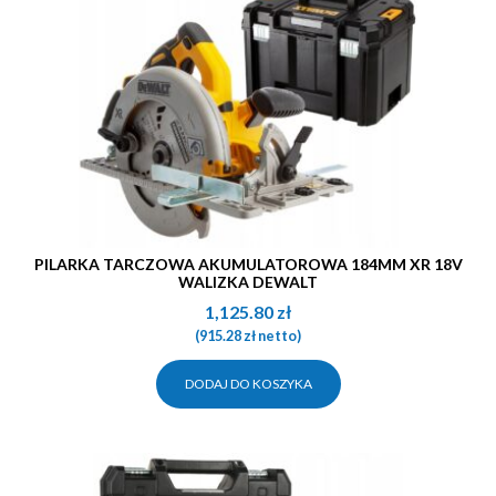
PILARKA TARCZOWA AKUMULATOROWA 184MM XR 18V
WALIZKA DEWALT
1,125.80
zł
(
915.28
zł
netto)
DODAJ DO KOSZYKA