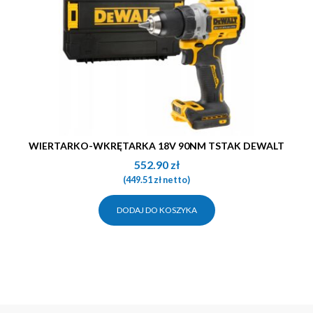
WIERTARKO-WKRĘTARKA 18V 90NM TSTAK DEWALT
552.90
zł
(
449.51
zł
netto)
DODAJ DO KOSZYKA