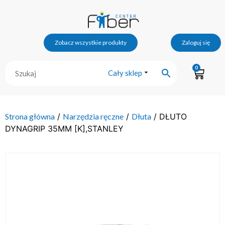
Zobacz wszystkie produkty
Zaloguj się
0
Cały sklep
Strona główna
/
Narzędzia ręczne
/
Dłuta
/ DŁUTO
DYNAGRIP 35MM [K],STANLEY