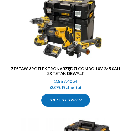
ZESTAW 3PC ELEKTRONARZĘDZI COMBO 18V 2×5.0AH
2XTSTAK DEWALT
2,557.40
zł
(
2,079.19
zł
netto)
DODAJ DO KOSZYKA