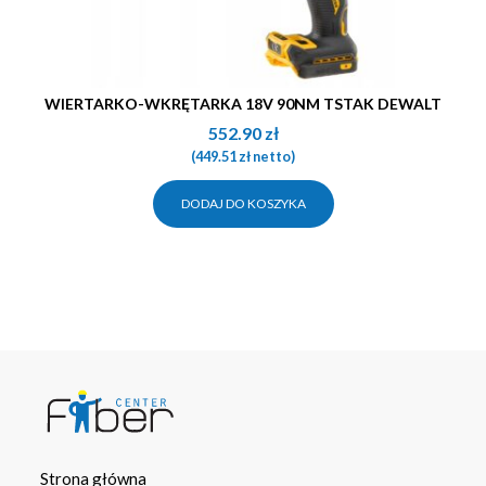
WIERTARKO-WKRĘTARKA 18V 90NM TSTAK DEWALT
552.90
zł
(
449.51
zł
netto)
DODAJ DO KOSZYKA
Strona główna