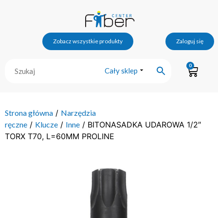
Zobacz wszystkie produkty
Zaloguj się
0
Cały sklep
Strona główna
/
Narzędzia
ręczne
/
Klucze
/
Inne
/ BITONASADKA UDAROWA 1/2″
TORX T70, L=60MM PROLINE