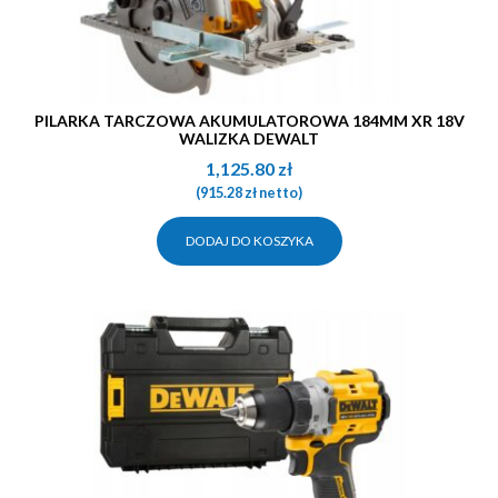
PILARKA TARCZOWA AKUMULATOROWA 184MM XR 18V
WALIZKA DEWALT
1,125.80
zł
(
915.28
zł
netto)
DODAJ DO KOSZYKA