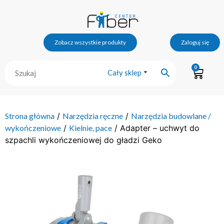
Zobacz wszystkie produkty
Zaloguj się
0
Cały sklep
Strona główna
/
Narzędzia ręczne
/
Narzędzia budowlane /
wykończeniowe
/
Kielnie, pace
/ Adapter – uchwyt do
szpachli wykończeniowej do gładzi Geko