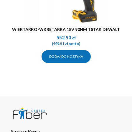
WIERTARKO-WKRĘTARKA 18V 90NM TSTAK DEWALT
552.90
zł
(
449.51
zł
netto)
DODAJ DO KOSZYKA
Strona główna