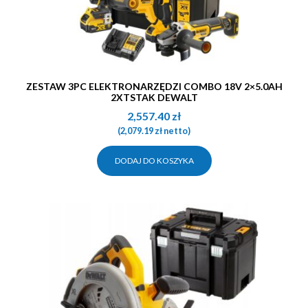
ZESTAW 3PC ELEKTRONARZĘDZI COMBO 18V 2×5.0AH
2XTSTAK DEWALT
2,557.40
zł
(
2,079.19
zł
netto)
DODAJ DO KOSZYKA