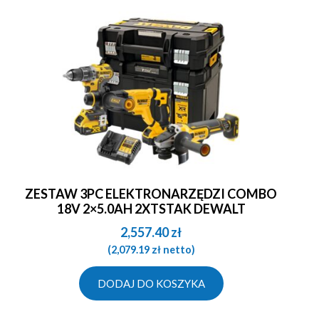
ZESTAW 3PC ELEKTRONARZĘDZI COMBO
18V 2×5.0AH 2XTSTAK DEWALT
2,557.40
zł
(
2,079.19
zł
netto)
DODAJ DO KOSZYKA