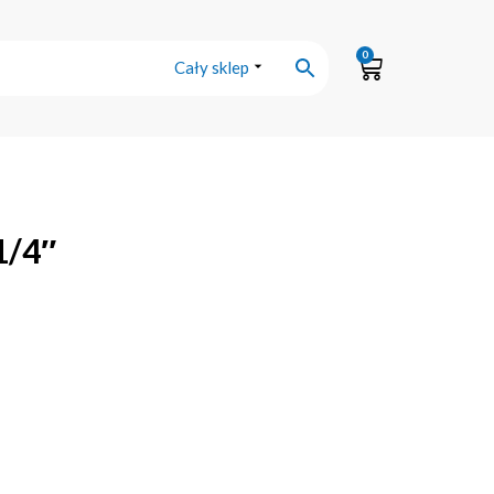
0
Cały sklep
1/4″