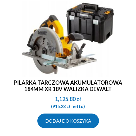
PILARKA TARCZOWA AKUMULATOROWA
184MM XR 18V WALIZKA DEWALT
1,125.80
zł
(
915.28
zł
netto)
DODAJ DO KOSZYKA