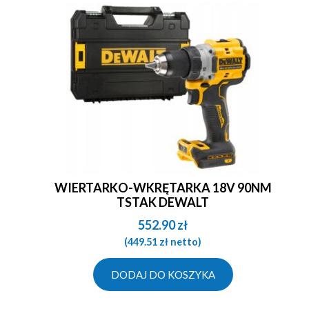
WIERTARKO-WKRĘTARKA 18V 90NM
TSTAK DEWALT
552.90
zł
(
449.51
zł
netto)
DODAJ DO KOSZYKA