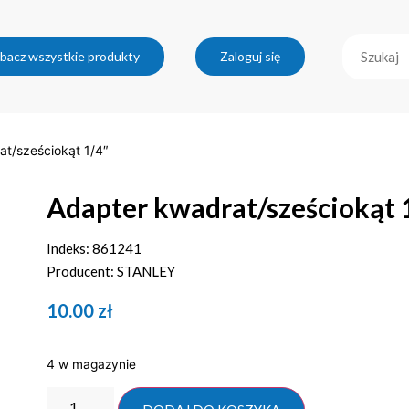
bacz wszystkie produkty
Zaloguj się
at/sześciokąt 1/4″
Adapter kwadrat/sześciokąt 
Indeks: 861241
Producent: STANLEY
10.00
zł
4 w magazynie