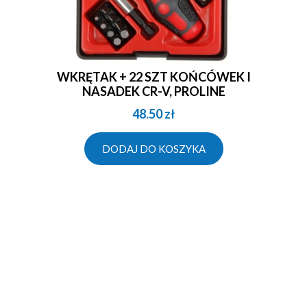
WKRĘTAK + 22 SZT KOŃCÓWEK I
NASADEK CR-V, PROLINE
48.50
zł
DODAJ DO KOSZYKA