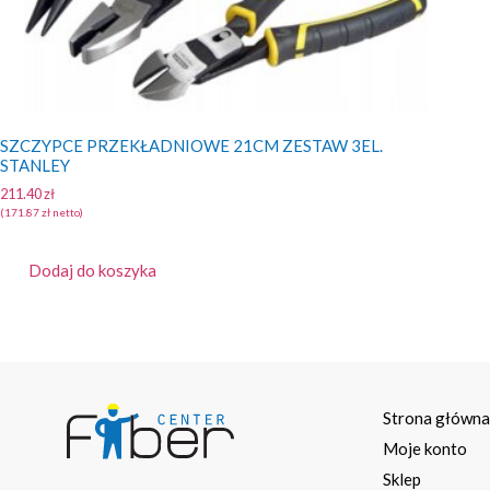
SZCZYPCE PRZEKŁADNIOWE 21CM ZESTAW 3EL.
STANLEY
211.40
zł
(
171.87
zł
netto)
Dodaj do koszyka
Strona główn
Moje konto
Sklep