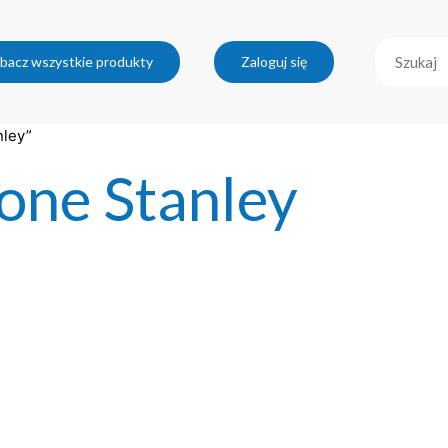
bacz wszystkie produkty
Zaloguj się
nley”
one Stanley