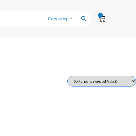
0
Cały sklep