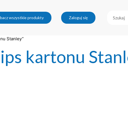
bacz wszystkie produkty
Zaloguj się
onu Stanley”
gips kartonu Stan