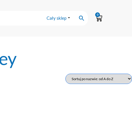
0
Cały sklep
ley