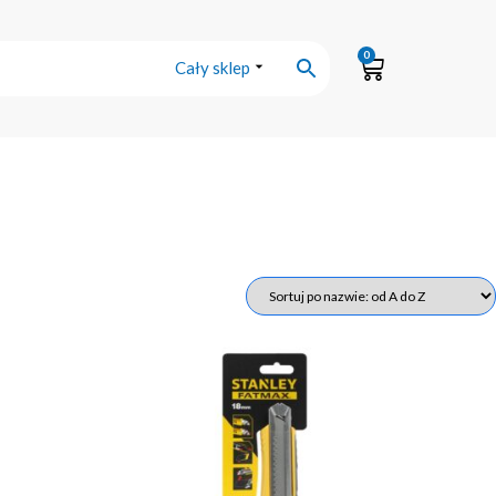
0
Cały sklep