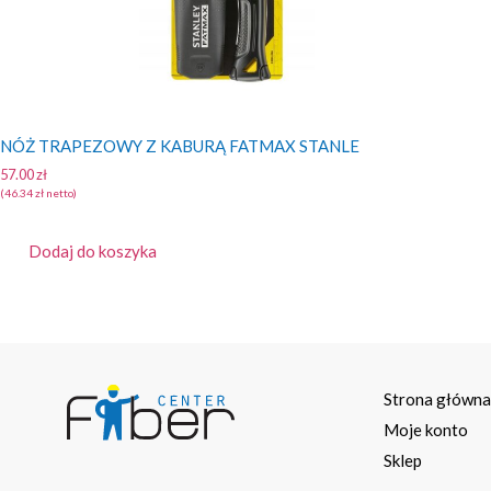
NÓŻ TRAPEZOWY Z KABURĄ FATMAX STANLE
57.00
zł
(
46.34
zł
netto)
Dodaj do koszyka
Strona główn
Moje konto
Sklep