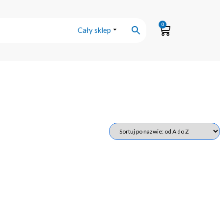
0
Cały sklep