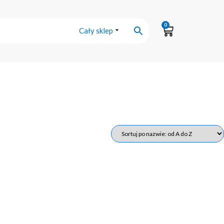
0
Cały sklep