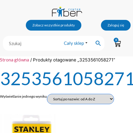
Zobacz wszystkie produkty
Zaloguj się
0
Cały sklep
Strona główna
/ Produkty otagowane „3253561058271”
325356105827
Wyświetlanie jednego wyniku