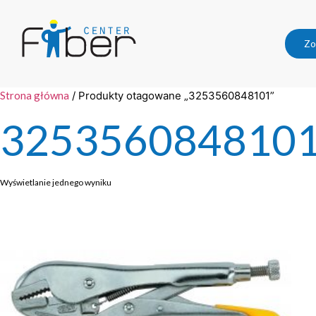
Zo
Strona główna
/ Produkty otagowane „3253560848101”
325356084810
Wyświetlanie jednego wyniku