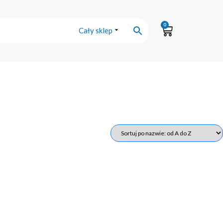
0
Cały sklep