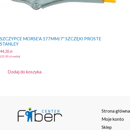
SZCZYPCE MORSE’A 177MM/7″ SZCZĘKI PROSTE
STANLEY
44.20
zł
(
35.93
zł
netto)
Dodaj do koszyka
Strona główn
Moje konto
Sklep