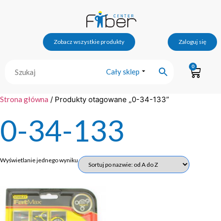
Zobacz wszystkie produkty
Zaloguj się
0
Cały sklep
Strona główna
/ Produkty otagowane „0-34-133”
0-34-133
Wyświetlanie jednego wyniku