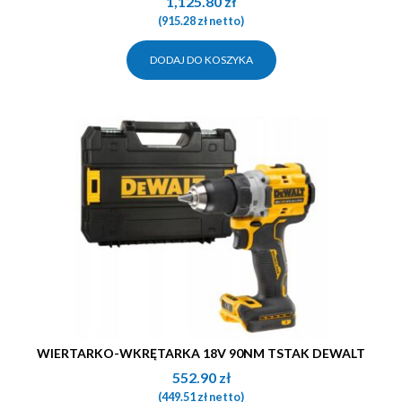
1,125.80
zł
(
915.28
zł
netto)
DODAJ DO KOSZYKA
WIERTARKO-WKRĘTARKA 18V 90NM TSTAK DEWALT
552.90
zł
(
449.51
zł
netto)