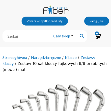
Zobacz wszystkie produkty
Zaloguj się
0
Cały sklep
Strona główna
/
Narzędzia ręczne
/
Klucze
/
Zestawy
kluczy
/ Zestaw 10 szt kluczy fajkowych 6/6 przebitych
(moduł) mat