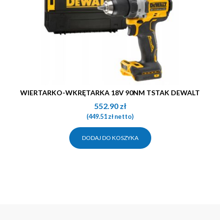
WIERTARKO-WKRĘTARKA 18V 90NM TSTAK DEWALT
552.90
zł
(
449.51
zł
netto)
DODAJ DO KOSZYKA