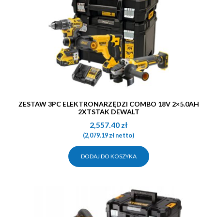
ZESTAW 3PC ELEKTRONARZĘDZI COMBO 18V 2×5.0AH
2XTSTAK DEWALT
2,557.40
zł
(
2,079.19
zł
netto)
DODAJ DO KOSZYKA