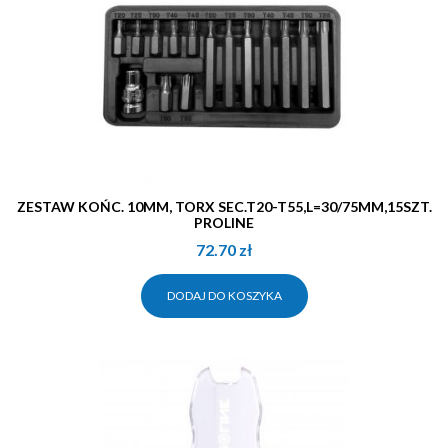
ZESTAW KOŃC. 10MM, TORX SEC.T20-T55,L=30/75MM,15SZT.
PROLINE
72.70
zł
DODAJ DO KOSZYKA