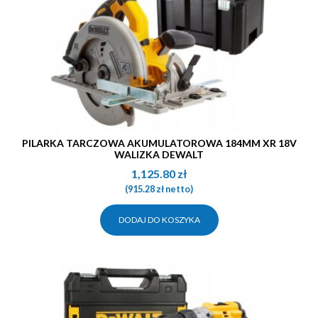
PILARKA TARCZOWA AKUMULATOROWA 184MM XR 18V
WALIZKA DEWALT
1,125.80
zł
(
915.28
zł
netto)
DODAJ DO KOSZYKA