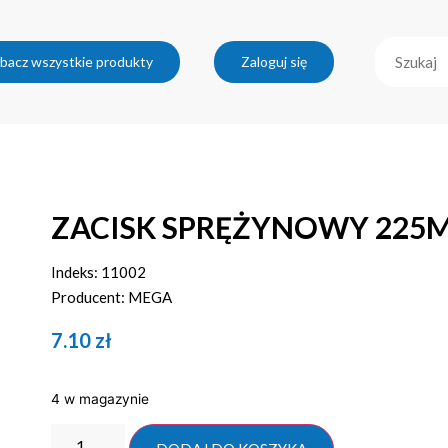
bacz wszystkie produkty
Zaloguj się
ZACISK SPRĘŻYNOWY 225
Indeks: 11002
Producent: MEGA
7.10
zł
4 w magazynie