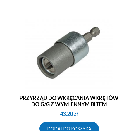
PRZYRZĄD DO WKRĘCANIA WKRĘTÓW
DO G/G Z WYMIENNYM BITEM
43.20
zł
DODAJ DO KOSZYKA