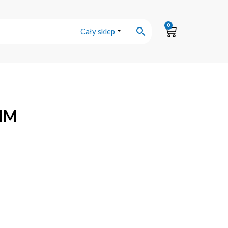
0
Cały sklep
MM