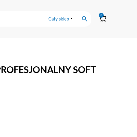
0
Cały sklep
PROFESJONALNY SOFT