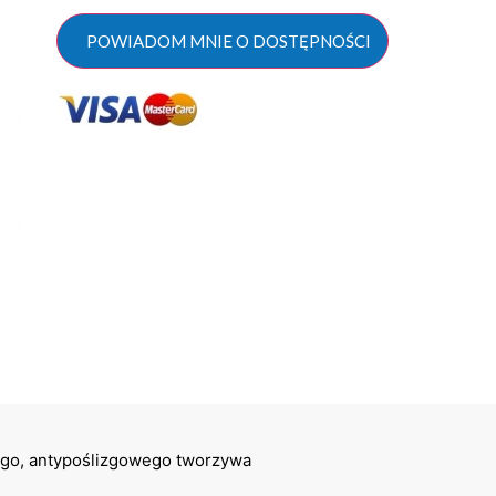
POWIADOM MNIE O DOSTĘPNOŚCI
ego, antypoślizgowego tworzywa