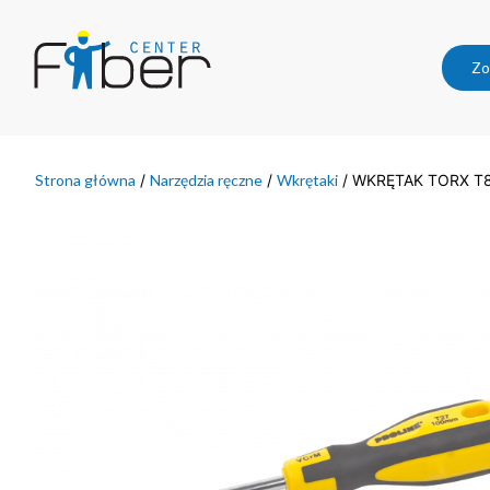
Zo
Strona główna
/
Narzędzia ręczne
/
Wkrętaki
/ WKRĘTAK TORX T