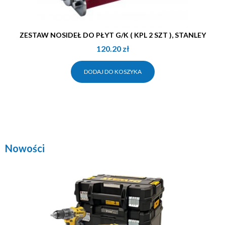
ZESTAW NOSIDEŁ DO PŁYT G/K ( KPL 2 SZT ), STANLEY
120.20
zł
DODAJ DO KOSZYKA
Nowości