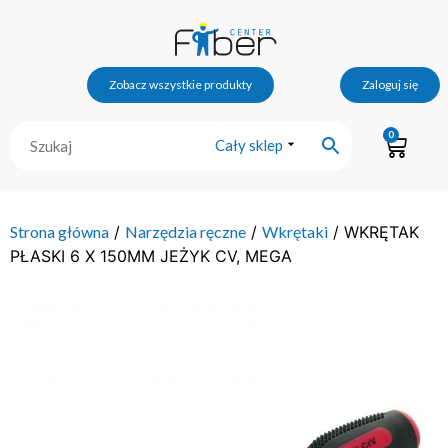
Zobacz wszystkie produkty
Zaloguj się
0
Cały sklep
Strona główna
/
Narzędzia ręczne
/
Wkrętaki
/ WKRĘTAK
PŁASKI 6 X 150MM JEŻYK CV, MEGA