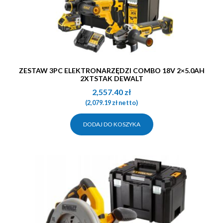
ZESTAW 3PC ELEKTRONARZĘDZI COMBO 18V 2×5.0AH
2XTSTAK DEWALT
2,557.40
zł
(
2,079.19
zł
netto)
DODAJ DO KOSZYKA