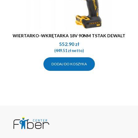
WIERTARKO-WKRĘTARKA 18V 90NM TSTAK DEWALT
552.90
zł
(
449.51
zł
netto)
DODAJ DO KOSZYKA