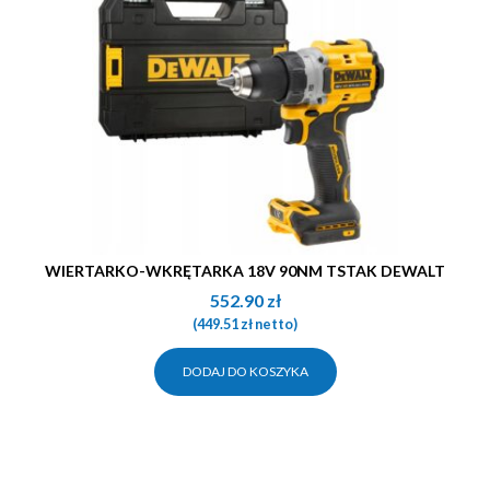
WIERTARKO-WKRĘTARKA 18V 90NM TSTAK DEWALT
552.90
zł
(
449.51
zł
netto)
DODAJ DO KOSZYKA