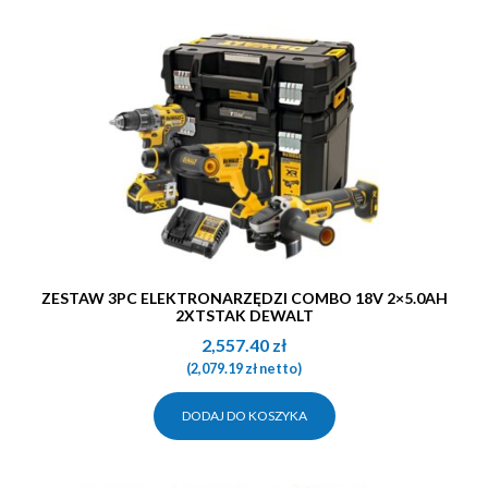
ZESTAW 3PC ELEKTRONARZĘDZI COMBO 18V 2×5.0AH
2XTSTAK DEWALT
2,557.40
zł
(
2,079.19
zł
netto)
DODAJ DO KOSZYKA