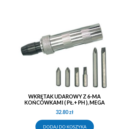
WKRĘTAK UDAROWY Z 6-MA
KOŃCÓWKAMI ( PŁ.+ PH ), MEGA
32.80
zł
DODAJ DO KOSZYKA