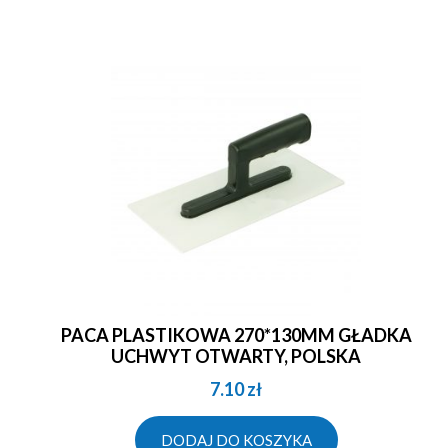
PACA PLASTIKOWA 270*130MM GŁADKA
UCHWYT OTWARTY, POLSKA
7.10
zł
DODAJ DO KOSZYKA