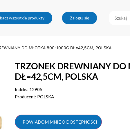
bacz wszystkie produkty
Zaloguj się
REWNIANY DO MŁOTKA 800-1000G DŁ=42,5CM, POLSKA
TRZONEK DREWNIANY DO 
DŁ=42,5CM, POLSKA
Indeks: 12905
Producent: POLSKA
POWIADOM MNIE O DOSTĘPNOŚCI