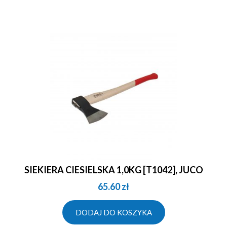
SIEKIERA CIESIELSKA 1,0KG [T1042], JUCO
65.60
zł
DODAJ DO KOSZYKA