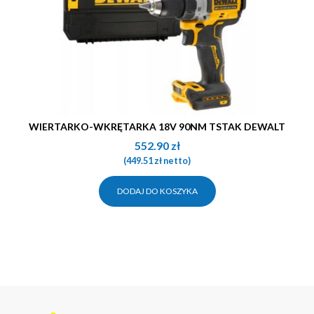
WIERTARKO-WKRĘTARKA 18V 90NM TSTAK DEWALT
552.90
zł
(
449.51
zł
netto)
DODAJ DO KOSZYKA