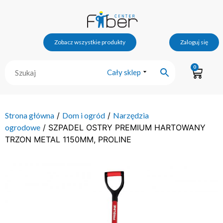
Zobacz wszystkie produkty
Zaloguj się
0
Cały sklep
Strona główna
/
Dom i ogród
/
Narzędzia
ogrodowe
/ SZPADEL OSTRY PREMIUM HARTOWANY
TRZON METAL 1150MM, PROLINE