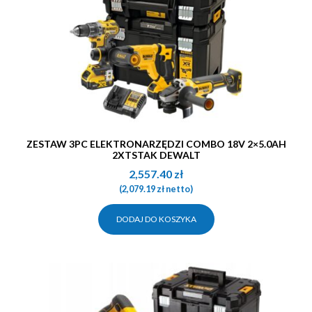
ZESTAW 3PC ELEKTRONARZĘDZI COMBO 18V 2×5.0AH
2XTSTAK DEWALT
2,557.40
zł
(
2,079.19
zł
netto)
DODAJ DO KOSZYKA