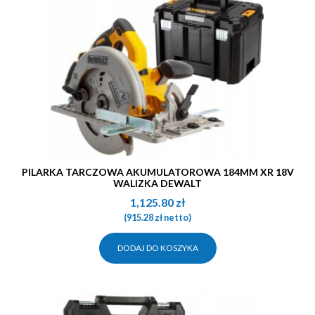
PILARKA TARCZOWA AKUMULATOROWA 184MM XR 18V
WALIZKA DEWALT
1,125.80
zł
(
915.28
zł
netto)
DODAJ DO KOSZYKA