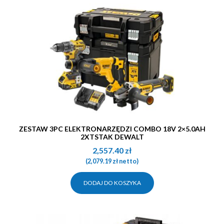
ZESTAW 3PC ELEKTRONARZĘDZI COMBO 18V 2×5.0AH
2XTSTAK DEWALT
2,557.40
zł
(
2,079.19
zł
netto)
DODAJ DO KOSZYKA