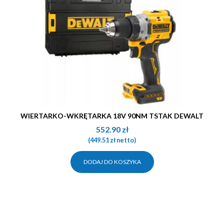
WIERTARKO-WKRĘTARKA 18V 90NM TSTAK DEWALT
552.90
zł
(
449.51
zł
netto)
DODAJ DO KOSZYKA