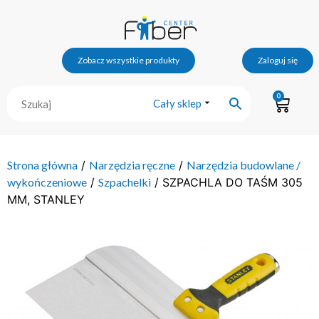
Zobacz wszystkie produkty
Zaloguj się
0
Cały sklep
Strona główna
/
Narzędzia ręczne
/
Narzędzia budowlane /
wykończeniowe
/
Szpachelki
/ SZPACHLA DO TAŚM 305
MM, STANLEY