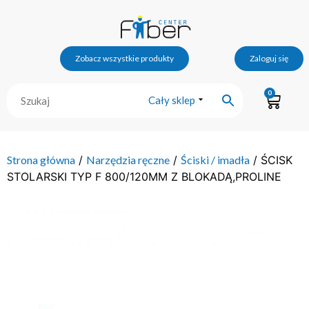
Zobacz wszystkie produkty
Zaloguj się
0
Cały sklep
Strona główna
/
Narzędzia ręczne
/
Ściski / imadła
/ ŚCISK
STOLARSKI TYP F 800/120MM Z BLOKADĄ,PROLINE