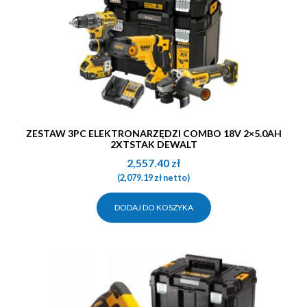
ZESTAW 3PC ELEKTRONARZĘDZI COMBO 18V 2×5.0AH
2XTSTAK DEWALT
2,557.40
zł
(
2,079.19
zł
netto)
DODAJ DO KOSZYKA