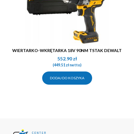
WIERTARKO-WKRĘTARKA 18V 90NM TSTAK DEWALT
552.90
zł
(
449.51
zł
netto)
DODAJ DO KOSZYKA