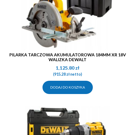
PILARKA TARCZOWA AKUMULATOROWA 184MM XR 18V
WALIZKA DEWALT
1,125.80
zł
(
915.28
zł
netto)
DODAJ DO KOSZYKA