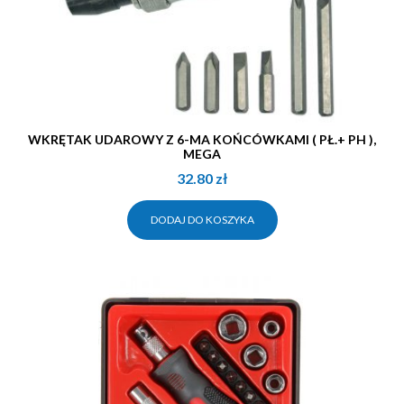
WKRĘTAK UDAROWY Z 6-MA KOŃCÓWKAMI ( PŁ.+ PH ),
MEGA
32.80
zł
DODAJ DO KOSZYKA