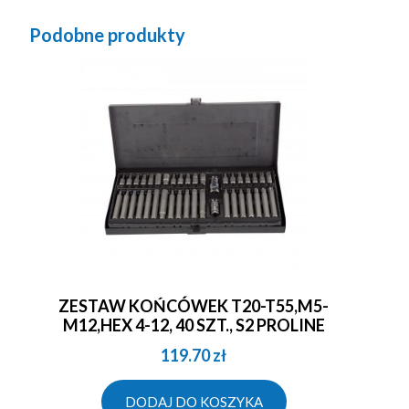
Podobne produkty
ZESTAW KOŃCÓWEK T20-T55,M5-
M12,HEX 4-12, 40 SZT., S2 PROLINE
119.70
zł
DODAJ DO KOSZYKA