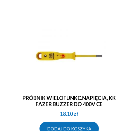
PRÓBNIK WIELOFUNKC.NAPIĘCIA, KK
FAZER BUZZER DO 400V CE
18.10
zł
DODAJ DO KOSZYKA