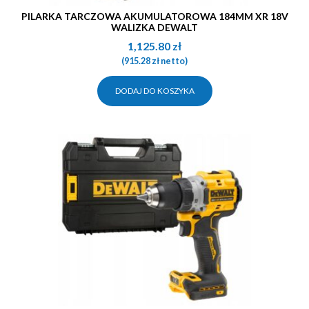
PILARKA TARCZOWA AKUMULATOROWA 184MM XR 18V
WALIZKA DEWALT
1,125.80
zł
(
915.28
zł
netto)
DODAJ DO KOSZYKA