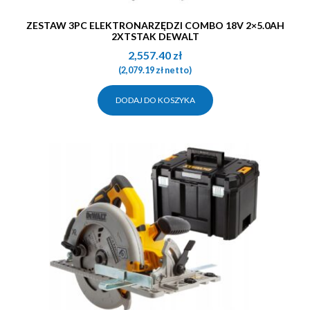
ZESTAW 3PC ELEKTRONARZĘDZI COMBO 18V 2×5.0AH
2XTSTAK DEWALT
2,557.40
zł
(
2,079.19
zł
netto)
DODAJ DO KOSZYKA