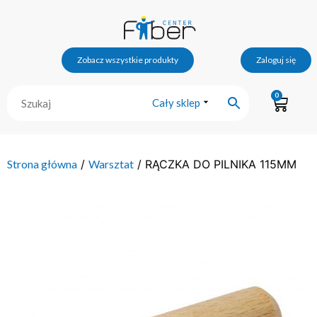
Zobacz wszystkie produkty
Zaloguj się
0
Cały sklep
Strona główna
/
Warsztat
/ RĄCZKA DO PILNIKA 115MM