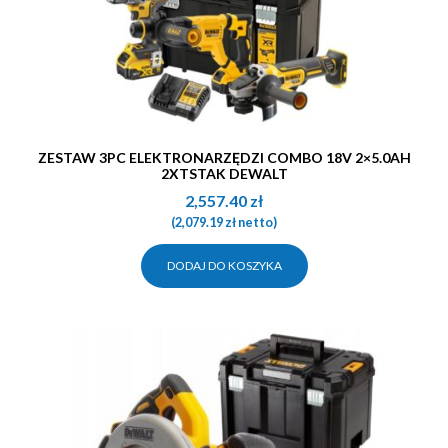
ZESTAW 3PC ELEKTRONARZĘDZI COMBO 18V 2×5.0AH
2XTSTAK DEWALT
2,557.40
zł
(
2,079.19
zł
netto)
DODAJ DO KOSZYKA