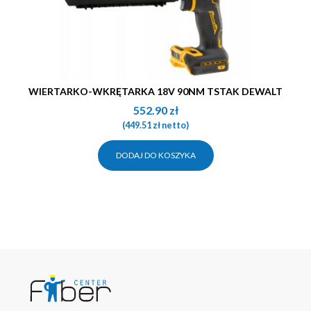
WIERTARKO-WKRĘTARKA 18V 90NM TSTAK DEWALT
552.90
zł
(
449.51
zł
netto)
DODAJ DO KOSZYKA