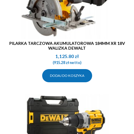
PILARKA TARCZOWA AKUMULATOROWA 184MM XR 18V
WALIZKA DEWALT
1,125.80
zł
(
915.28
zł
netto)
DODAJ DO KOSZYKA