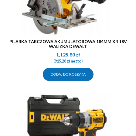
PILARKA TARCZOWA AKUMULATOROWA 184MM XR 18V
WALIZKA DEWALT
1,125.80
zł
(
915.28
zł
netto)
DODAJ DO KOSZYKA