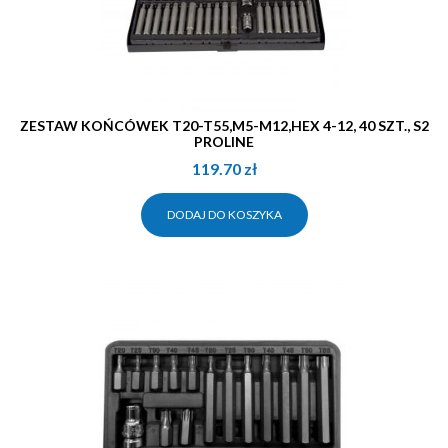
ZESTAW KOŃCÓWEK T20-T55,M5-M12,HEX 4-12, 40 SZT., S2
PROLINE
119.70
zł
DODAJ DO KOSZYKA