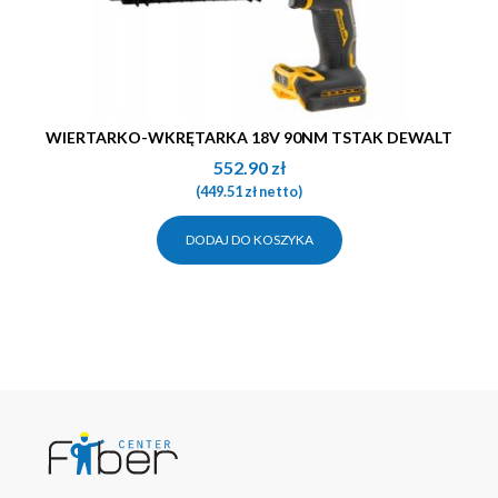
WIERTARKO-WKRĘTARKA 18V 90NM TSTAK DEWALT
552.90
zł
(
449.51
zł
netto)
DODAJ DO KOSZYKA