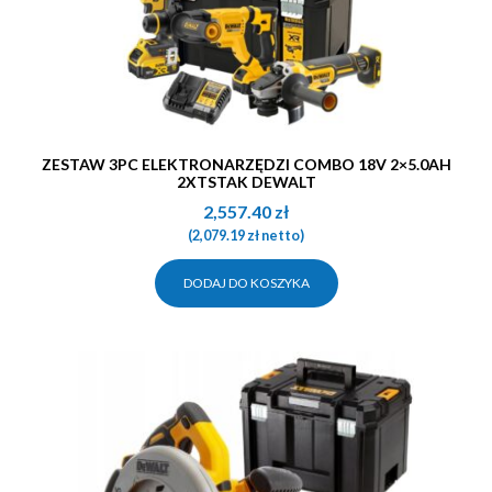
ZESTAW 3PC ELEKTRONARZĘDZI COMBO 18V 2×5.0AH
2XTSTAK DEWALT
2,557.40
zł
(
2,079.19
zł
netto)
DODAJ DO KOSZYKA