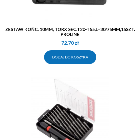
ZESTAW KOŃC. 10MM, TORX SEC.T20-T55,L=30/75MM,15SZT.
PROLINE
72.70
zł
DODAJ DO KOSZYKA