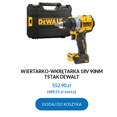
WIERTARKO-WKRĘTARKA 18V 90NM
TSTAK DEWALT
552.90
zł
(
449.51
zł
netto)
DODAJ DO KOSZYKA