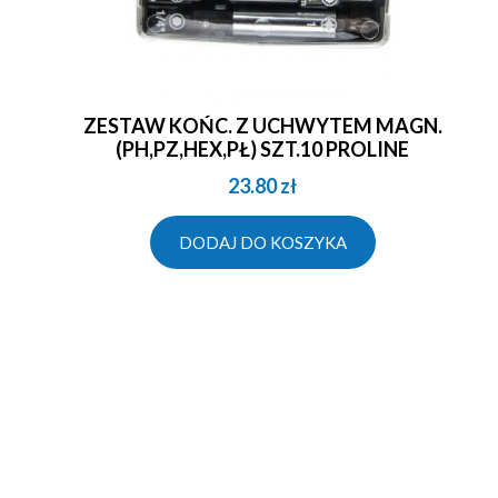
ZESTAW KOŃC. Z UCHWYTEM MAGN.
(PH,PZ,HEX,PŁ) SZT.10 PROLINE
23.80
zł
DODAJ DO KOSZYKA