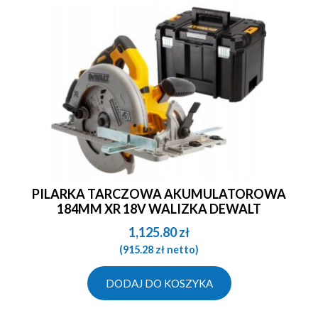
PILARKA TARCZOWA AKUMULATOROWA
184MM XR 18V WALIZKA DEWALT
1,125.80
zł
(
915.28
zł
netto)
DODAJ DO KOSZYKA