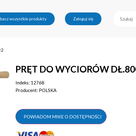
bacz wszystkie produkty
Zaloguj się
12
PRĘT DO WYCIORÓW DŁ.8
Indeks: 12768
Producent: POLSKA
POWIADOM MNIE O DOSTĘPNOŚCI