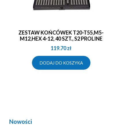
ZESTAW KOŃCÓWEK T20-T55,M5-
M12,HEX 4-12, 40 SZT., S2 PROLINE
119.70
zł
DODAJ DO KOSZYKA
Nowości