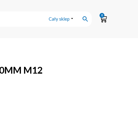
0
Cały sklep
00MM M12