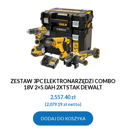
ZESTAW 3PC ELEKTRONARZĘDZI COMBO
18V 2×5.0AH 2XTSTAK DEWALT
2,557.40
zł
(
2,079.19
zł
netto)
DODAJ DO KOSZYKA