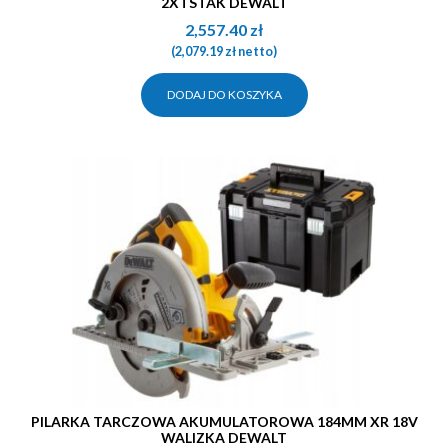
2XTSTAK DEWALT
2,557.40
zł
(
2,079.19
zł
netto)
DODAJ DO KOSZYKA
PILARKA TARCZOWA AKUMULATOROWA 184MM XR 18V
WALIZKA DEWALT