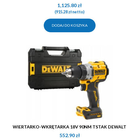
1,125.80
zł
(
915.28
zł
netto)
DODAJ DO KOSZYKA
WIERTARKO-WKRĘTARKA 18V 90NM TSTAK DEWALT
552.90
zł