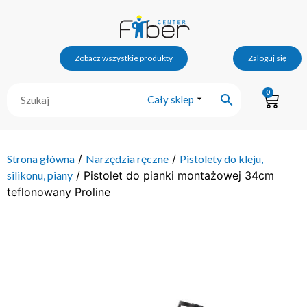
Zobacz wszystkie produkty
Zaloguj się
0
Cały sklep
Strona główna
/
Narzędzia ręczne
/
Pistolety do kleju,
silikonu, piany
/ Pistolet do pianki montażowej 34cm
teflonowany Proline