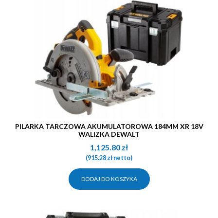
PILARKA TARCZOWA AKUMULATOROWA 184MM XR 18V
WALIZKA DEWALT
1,125.80
zł
(
915.28
zł
netto)
DODAJ DO KOSZYKA