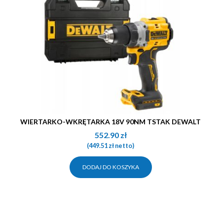
WIERTARKO-WKRĘTARKA 18V 90NM TSTAK DEWALT
552.90
zł
(
449.51
zł
netto)
DODAJ DO KOSZYKA