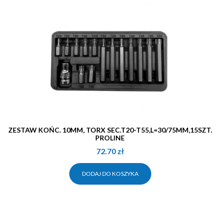
ZESTAW KOŃC. 10MM, TORX SEC.T20-T55,L=30/75MM,15SZT.
PROLINE
72.70
zł
DODAJ DO KOSZYKA