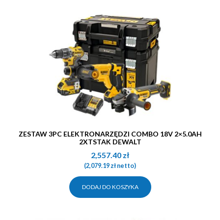
ZESTAW 3PC ELEKTRONARZĘDZI COMBO 18V 2×5.0AH
2XTSTAK DEWALT
2,557.40
zł
(
2,079.19
zł
netto)
DODAJ DO KOSZYKA