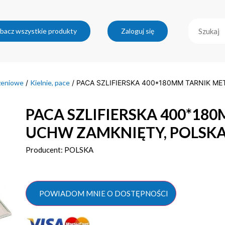
bacz wszystkie produkty
Zaloguj się
zeniowe
/
Kielnie, pace
/ PACA SZLIFIERSKA 400*180MM TARNIK M
PACA SZLIFIERSKA 400*1
UCHW ZAMKNIĘTY, POLSK
Producent: POLSKA
POWIADOM MNIE O DOSTĘPNOŚCI