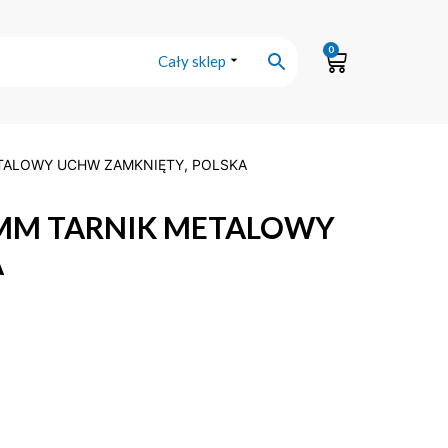
0
Cały sklep
ETALOWY UCHW ZAMKNIĘTY, POLSKA
80MM TARNIK METALOWY
A