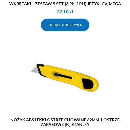
WKRĘTAKI – ZESTAW 5 SZT (3 PŁ, 2 PH) JEŻYKI CV, MEGA
37.10
zł
DODAJ DO KOSZYKA
NOŻYK ABS LEKKI OSTRZE CHOWANE 62MM 1 OSTRZE
ZAPASOWE [K],STANLEY