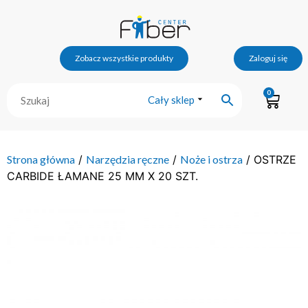
Zobacz wszystkie produkty
Zaloguj się
0
Cały sklep
Strona główna
/
Narzędzia ręczne
/
Noże i ostrza
/ OSTRZE
CARBIDE ŁAMANE 25 MM X 20 SZT.