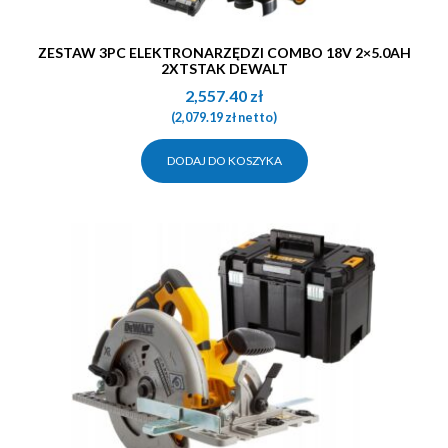
ZESTAW 3PC ELEKTRONARZĘDZI COMBO 18V 2×5.0AH
2XTSTAK DEWALT
2,557.40
zł
(
2,079.19
zł
netto)
DODAJ DO KOSZYKA