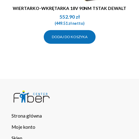
WIERTARKO-WKRĘTARKA 18V 90NM TSTAK DEWALT
552.90
zł
(
449.51
zł
netto)
DODAJ DO KOSZYKA
Strona główna
Moje konto
Sklep