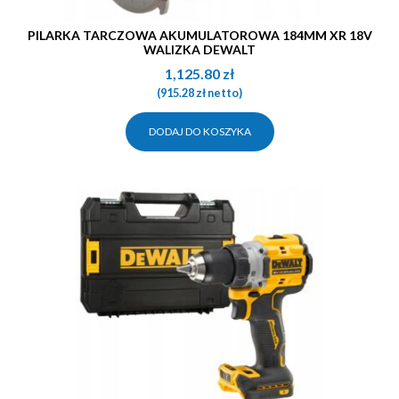
PILARKA TARCZOWA AKUMULATOROWA 184MM XR 18V
WALIZKA DEWALT
1,125.80
zł
(
915.28
zł
netto)
DODAJ DO KOSZYKA