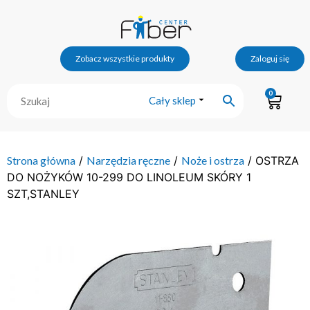
Zobacz wszystkie produkty
Zaloguj się
0
Cały sklep
Strona główna
/
Narzędzia ręczne
/
Noże i ostrza
/ OSTRZA
DO NOŻYKÓW 10-299 DO LINOLEUM SKÓRY 1
SZT,STANLEY