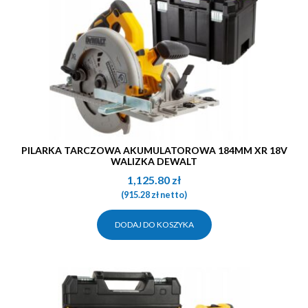
PILARKA TARCZOWA AKUMULATOROWA 184MM XR 18V
WALIZKA DEWALT
1,125.80
zł
(
915.28
zł
netto)
DODAJ DO KOSZYKA