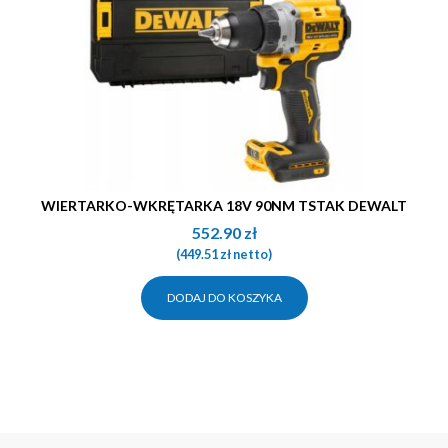
WIERTARKO-WKRĘTARKA 18V 90NM TSTAK DEWALT
552.90
zł
(
449.51
zł
netto)
DODAJ DO KOSZYKA