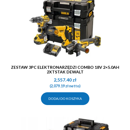
ZESTAW 3PC ELEKTRONARZĘDZI COMBO 18V 2×5.0AH
2XTSTAK DEWALT
2,557.40
zł
(
2,079.19
zł
netto)
DODAJ DO KOSZYKA