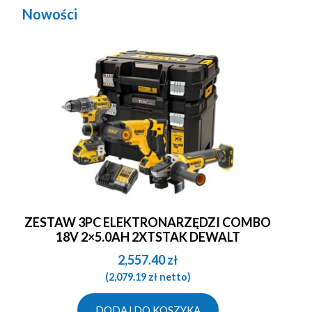
Nowości
ZESTAW 3PC ELEKTRONARZĘDZI COMBO
18V 2×5.0AH 2XTSTAK DEWALT
2,557.40
zł
(
2,079.19
zł
netto)
DODAJ DO KOSZYKA