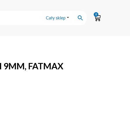
0
Cały sklep
 9MM, FATMAX