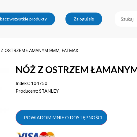
bacz wszystkie produkty
Zaloguj się
 Z OSTRZEM ŁAMANYM 9MM, FATMAX
NÓŻ Z OSTRZEM ŁAMANYM
Indeks: 104750
Producent: STANLEY
POWIADOM MNIE O DOSTĘPNOŚCI