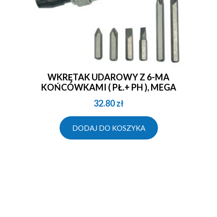
WKRĘTAK UDAROWY Z 6-MA
KOŃCÓWKAMI ( PŁ.+ PH ), MEGA
32.80
zł
DODAJ DO KOSZYKA