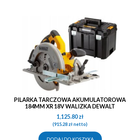
PILARKA TARCZOWA AKUMULATOROWA
184MM XR 18V WALIZKA DEWALT
1,125.80
zł
(
915.28
zł
netto)
DODAJ DO KOSZYKA