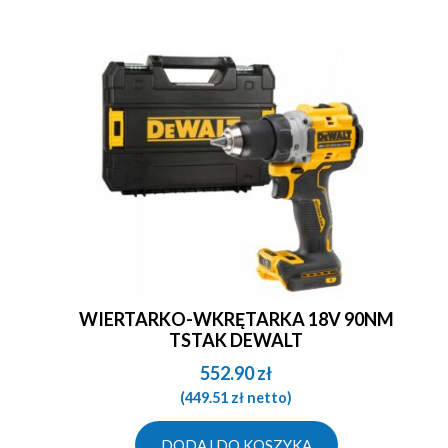
WIERTARKO-WKRĘTARKA 18V 90NM
TSTAK DEWALT
552.90
zł
(
449.51
zł
netto)
DODAJ DO KOSZYKA