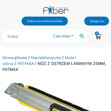
Zobacz wszystkie produkty
Zaloguj się
0
Cały sklep
Strona główna
/
Narzędzia ręczne
/
Noże i
ostrza
/
FATMAX
/ NÓŻ Z OSTRZEM ŁAMANYM 25MM,
FATMAX