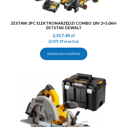
ZESTAW 3PC ELEKTRONARZĘDZI COMBO 18V 2×5.0AH
2XTSTAK DEWALT
2,557.40
zł
(
2,079.19
zł
netto)
DODAJ DO KOSZYKA