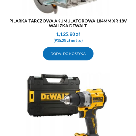
PILARKA TARCZOWA AKUMULATOROWA 184MM XR 18V
WALIZKA DEWALT
1,125.80
zł
(
915.28
zł
netto)
DODAJ DO KOSZYKA