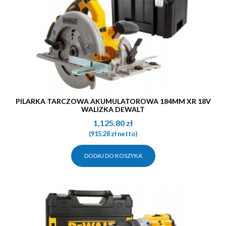
PILARKA TARCZOWA AKUMULATOROWA 184MM XR 18V
WALIZKA DEWALT
1,125.80
zł
(
915.28
zł
netto)
DODAJ DO KOSZYKA