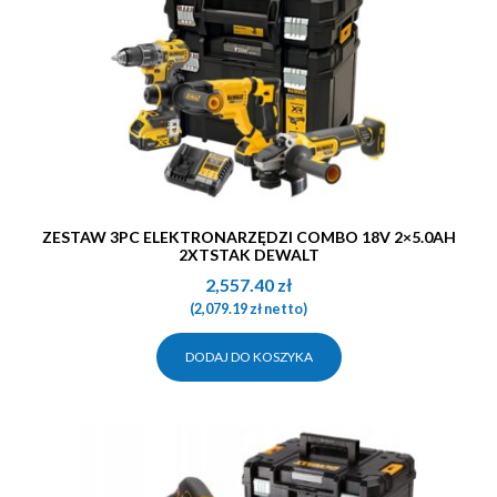
ZESTAW 3PC ELEKTRONARZĘDZI COMBO 18V 2×5.0AH
2XTSTAK DEWALT
2,557.40
zł
(
2,079.19
zł
netto)
DODAJ DO KOSZYKA