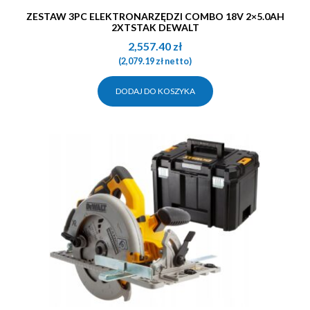
ZESTAW 3PC ELEKTRONARZĘDZI COMBO 18V 2×5.0AH
2XTSTAK DEWALT
2,557.40
zł
(
2,079.19
zł
netto)
DODAJ DO KOSZYKA