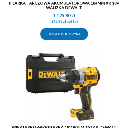
PILARKA TARCZOWA AKUMULATOROWA 184MM XR 18V
WALIZKA DEWALT
1,125.80
zł
(
915.28
zł
netto)
DODAJ DO KOSZYKA
WIERTARKO-WKRĘTARKA 18V 90NM TSTAK DEWALT