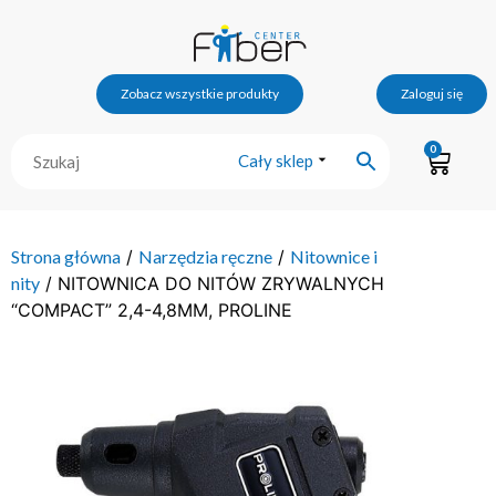
Zobacz wszystkie produkty
Zaloguj się
0
Cały sklep
Strona główna
/
Narzędzia ręczne
/
Nitownice i
nity
/ NITOWNICA DO NITÓW ZRYWALNYCH
“COMPACT” 2,4-4,8MM, PROLINE