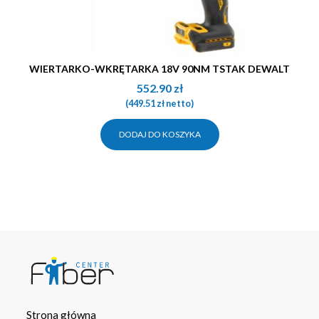
WIERTARKO-WKRĘTARKA 18V 90NM TSTAK DEWALT
552.90
zł
(
449.51
zł
netto)
DODAJ DO KOSZYKA
Strona główna