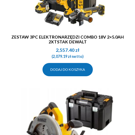
ZESTAW 3PC ELEKTRONARZĘDZI COMBO 18V 2×5.0AH
2XTSTAK DEWALT
2,557.40
zł
(
2,079.19
zł
netto)
DODAJ DO KOSZYKA